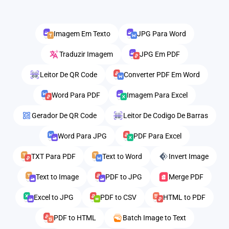
Imagem Em Texto
JPG Para Word
Traduzir Imagem
JPG Em PDF
Leitor De QR Code
Converter PDF Em Word
Word Para PDF
Imagem Para Excel
Gerador De QR Code
Leitor De Codigo De Barras
Word Para JPG
PDF Para Excel
TXT Para PDF
Text to Word
Invert Image
Text to Image
PDF to JPG
Merge PDF
Excel to JPG
PDF to CSV
HTML to PDF
PDF to HTML
Batch Image to Text