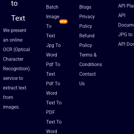
to
API Pla
Batch
Blogs
API
Text
Image
Privacy
Docume
To
Policy
We present
JPG to 
Text
Refund
an online
API Do
Jpg To
Policy
OCR (Optical
Word
Terms &
Character
Pdf To
Conditions
Recognition)
Text
Contact
service to
Pdf To
Us
extract text
Word
from
Text To
images.
PDF
Text To
Word