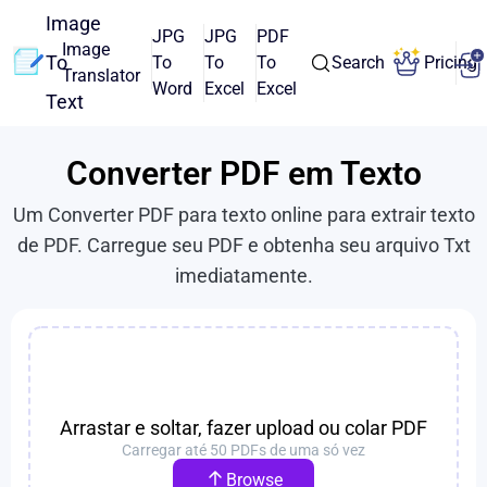
Image
JPG
JPG
PDF
Image
To
To
To
To
Search
Pricing
Translator
Word
Excel
Excel
Text
Converter PDF em Texto
Um Converter PDF para texto online para extrair texto
de PDF. Carregue seu PDF e obtenha seu arquivo Txt
imediatamente.
Arrastar e soltar, fazer upload ou colar PDF
Carregar até 50 PDFs de uma só vez
Browse