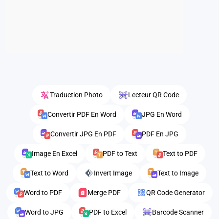
Traduction Photo
Lecteur QR Code
Convertir PDF En Word
JPG En Word
Convertir JPG En PDF
PDF En JPG
Image En Excel
PDF to Text
Text to PDF
Text to Word
Invert Image
Text to Image
Word to PDF
Merge PDF
QR Code Generator
Word to JPG
PDF to Excel
Barcode Scanner