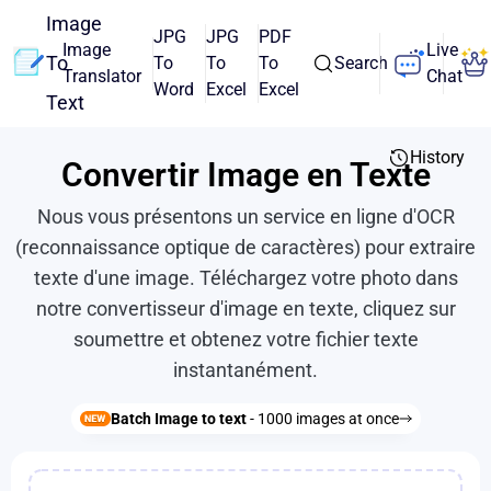
Image
JPG
JPG
PDF
Image
Live
To
To
To
To
Search
Translator
Chat
Word
Excel
Excel
Text
History
Convertir Image en Texte
Nous vous présentons un service en ligne d'OCR
(reconnaissance optique de caractères) pour extraire
texte d'une image. Téléchargez votre photo dans
notre convertisseur d'image en texte, cliquez sur
soumettre et obtenez votre fichier texte
instantanément.
Batch Image to text
- 1000 images at once