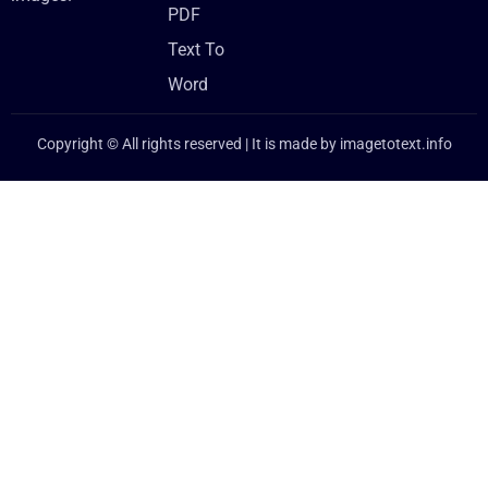
PDF
Text To
Word
Copyright © All rights reserved | It is made by
imagetotext.info