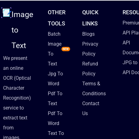
OTHER
QUICK
RESO
Image
Premiu
TOOLS
LINKS
to
API Pla
Batch
Blogs
API
Text
Image
Privacy
Docume
To
Policy
We present
JPG to 
Text
Refund
an online
API Do
Jpg To
Policy
OCR (Optical
Word
Terms &
Character
Pdf To
Conditions
Recognition)
Text
Contact
service to
Pdf To
Us
extract text
Word
from
Text To
images.