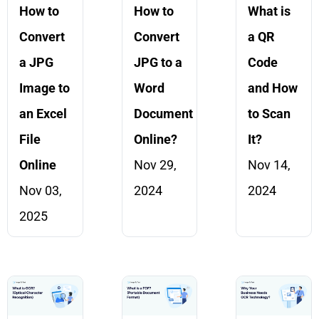
How to
How to
What is
Convert
Convert
a QR
a JPG
JPG to a
Code
Image to
Word
and How
an Excel
Document
to Scan
File
Online?
It?
Online
Nov 29,
Nov 14,
Nov 03,
2024
2024
2025