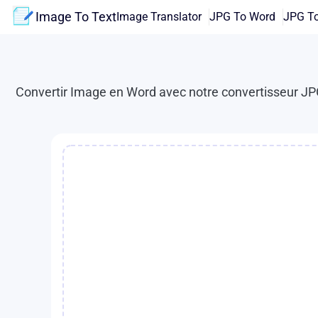
Image To Text
Image Translator
JPG To Word
JPG To
Convertir Image en Word avec notre convertisseur JPG e