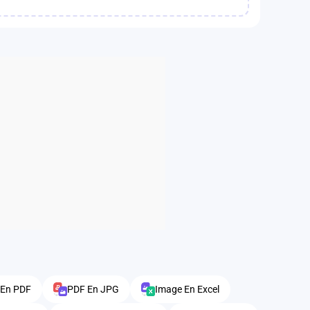
 En PDF
PDF En JPG
Image En Excel