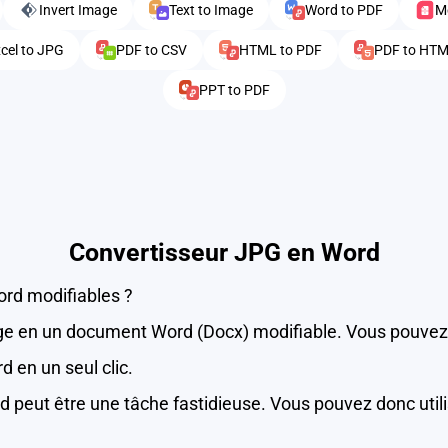
Invert Image
Text to Image
Word to PDF
M
cel to JPG
PDF to CSV
HTML to PDF
PDF to HT
PPT to PDF
Convertisseur JPG en Word
ord modifiables ?
ge en un document Word (Docx) modifiable. Vous pouvez con
 en un seul clic.
eut être une tâche fastidieuse. Vous pouvez donc utili