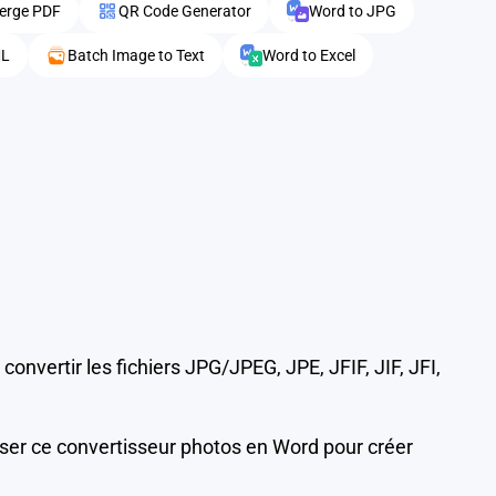
erge PDF
QR Code Generator
Word to JPG
ML
Batch Image to Text
Word to Excel
vertir les fichiers JPG/JPEG, JPE, JFIF, JIF, JFI,
ser ce convertisseur photos en Word pour créer