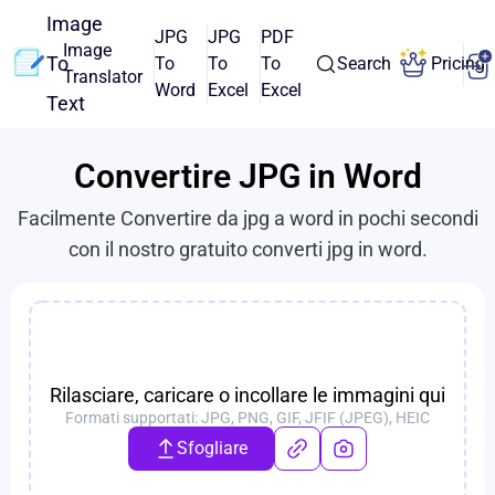
Image
JPG
JPG
PDF
Image
To
To
To
To
Search
Pricing
Translator
Word
Excel
Excel
Text
Convertire JPG in Word
Facilmente Convertire da jpg a word in pochi secondi
con il nostro gratuito converti jpg in word.
Rilasciare, caricare o incollare le immagini qui
Formati supportati: JPG, PNG, GIF, JFIF (JPEG), HEIC
Sfogliare