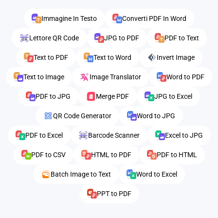
Immagine In Testo
Converti PDF In Word
Lettore QR Code
JPG to PDF
PDF to Text
Text to PDF
Text to Word
Invert Image
Text to Image
Image Translator
Word to PDF
PDF to JPG
Merge PDF
JPG to Excel
QR Code Generator
Word to JPG
PDF to Excel
Barcode Scanner
Excel to JPG
PDF to CSV
HTML to PDF
PDF to HTML
Batch Image to Text
Word to Excel
PPT to PDF