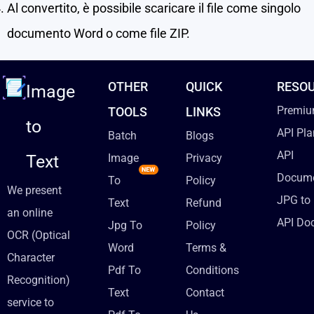
Al convertito, è possibile scaricare il file come singolo
documento Word o come file ZIP.
OTHER
QUICK
RESO
Image
Premiu
TOOLS
LINKS
to
API Pla
Batch
Blogs
API
Text
Image
Privacy
Docume
To
Policy
We present
JPG to 
Text
Refund
an online
API Do
Jpg To
Policy
OCR (Optical
Word
Terms &
Character
Pdf To
Conditions
Recognition)
Text
Contact
service to