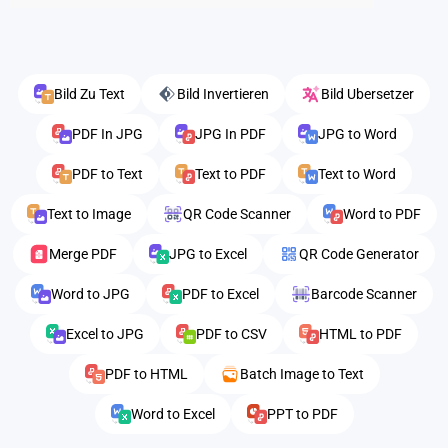
Bild Zu Text
Bild Invertieren
Bild Ubersetzer
PDF In JPG
JPG In PDF
JPG to Word
PDF to Text
Text to PDF
Text to Word
Text to Image
QR Code Scanner
Word to PDF
Merge PDF
JPG to Excel
QR Code Generator
Word to JPG
PDF to Excel
Barcode Scanner
Excel to JPG
PDF to CSV
HTML to PDF
PDF to HTML
Batch Image to Text
Word to Excel
PPT to PDF