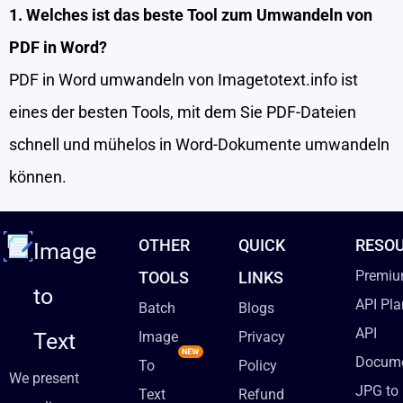
1. Welches ist das beste Tool zum Umwandeln von
PDF in Word?
PDF in Word umwandeln von Imagetotext.info ist
eines der besten Tools, mit dem Sie PDF-Dateien
schnell und mühelos in Word-Dokumente umwandeln
können.
OTHER
QUICK
RESO
Image
Premiu
TOOLS
LINKS
to
API Pla
Batch
Blogs
API
Text
Image
Privacy
Docume
To
Policy
We present
JPG to 
Text
Refund