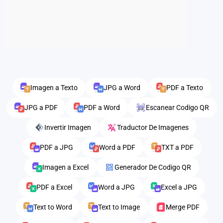
Imagen a Texto
JPG a Word
PDF a Texto
JPG a PDF
PDF a Word
Escanear Codigo QR
Invertir Imagen
Traductor De Imagenes
PDF a JPG
Word a PDF
TXT a PDF
Imagen a Excel
Generador De Codigo QR
PDF a Excel
Word a JPG
Excel a JPG
Text to Word
Text to Image
Merge PDF