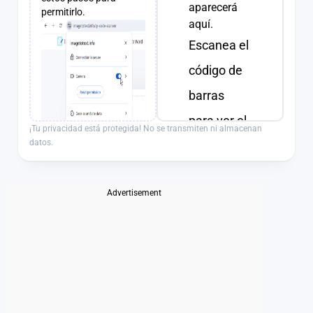
aparecerá
permitirlo.
aquí.
Escanea el
código de
barras
para ver el
¡Tu privacidad está protegida! No se transmiten ni almacenan
datos.
resultado.
Advertisement