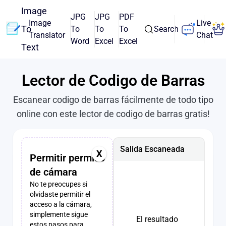
Image
JPG
JPG
PDF
Image
Live
To
To
To
To
Search
Translator
Chat
Word
Excel
Excel
Text
Lector de Codigo de Barras
Escanear codigo de barras fácilmente de todo tipo
online con este lector de codigo de barras gratis!
Salida Escaneada
X
Permitir permiso
de cámara
No te preocupes si
olvidaste permitir el
acceso a la cámara,
simplemente sigue
El resultado
estos pasos para