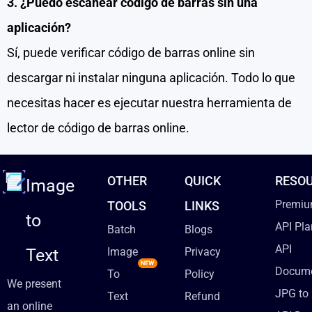
3. ¿Puedo escanear codigo de barras sin una
aplicación?
Sí, puede verificar código de barras online sin
descargar ni instalar ninguna aplicación. Todo lo que
necesitas hacer es ejecutar nuestra herramienta de
lector de código de barras online.
OTHER
QUICK
RESO
Image
Premiu
TOOLS
LINKS
to
API Pla
Batch
Blogs
API
Text
Image
Privacy
Docume
To
Policy
We present
JPG to 
Text
Refund
an online