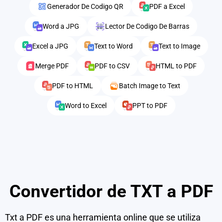
Generador De Codigo QR
PDF a Excel
Word a JPG
Lector De Codigo De Barras
Excel a JPG
Text to Word
Text to Image
Merge PDF
PDF to CSV
HTML to PDF
PDF to HTML
Batch Image to Text
Word to Excel
PPT to PDF
Convertidor de TXT a PDF
Txt a PDF es una herramienta online que se utiliza