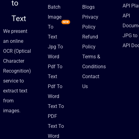
to
API Pla
Batch
Blogs
API
Text
Image
Privacy
Docume
To
Policy
We present
JPG to 
Text
Refund
an online
API Do
Jpg To
Policy
OCR (Optical
Word
Terms &
Character
Pdf To
Conditions
Recognition)
Text
Contact
service to
Pdf To
Us
extract text
Word
from
Text To
images.
PDF
Text To
Word